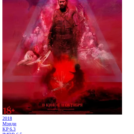
2018
Мэнди
KP
6.3