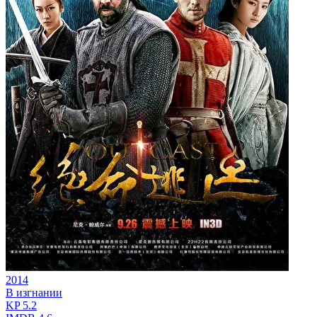
2014
В изгнании
KP
5.2